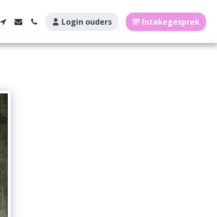
Login ouders
Intakegesprek