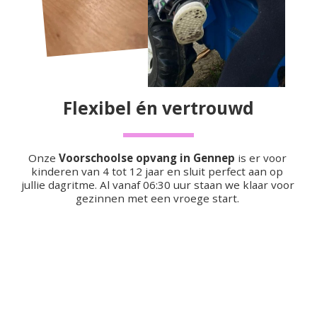
Flexibel én vertrouwd
Onze 
Voorschoolse opvang in Gennep
 is er voor 
kinderen van 4 tot 12 jaar en sluit perfect aan op 
jullie dagritme. Al vanaf 06:30 uur staan we klaar voor 
gezinnen met een vroege start. 
Na een rustige ochtend brengen we je kind naar 
school, vertrouwd en soepel geregeld. Met onze 
flexibele opvang denken we graag met je mee, zodat 
het past bij jullie situatie.