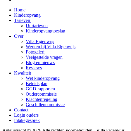
Home
Kinderopvang
Tarieven
Uurtarieven
Kinderopvangtoeslag
Over
Villa Eigenwijs
Werken bij Villa Eigenwijs
Fotogalerij
Veelgestelde vragen
Blog en nieuws
Reviews
Kwaliteit
Wet kinderopvang
Beleidsplan
GGD rapporten
Oudercommissie
Klachtenregeling
Geschillencommissie
Contact
Login ouders
Intakegesprek
Auteursrecht © 2026 Alle rechten voorbehouden -
Villa Eigenwijs