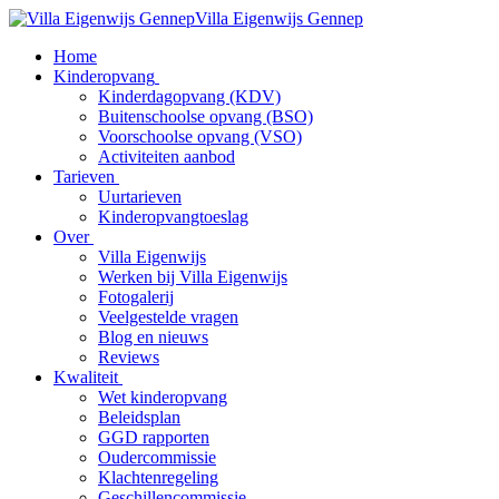
Villa Eigenwijs Gennep
Home
Kinderopvang
Kinderdagopvang (KDV)
Buitenschoolse opvang (BSO)
Voorschoolse opvang (VSO)
Activiteiten aanbod
Tarieven
Uurtarieven
Kinderopvangtoeslag
Over
Villa Eigenwijs
Werken bij Villa Eigenwijs
Fotogalerij
Veelgestelde vragen
Blog en nieuws
Reviews
Kwaliteit
Wet kinderopvang
Beleidsplan
GGD rapporten
Oudercommissie
Klachtenregeling
Geschillencommissie